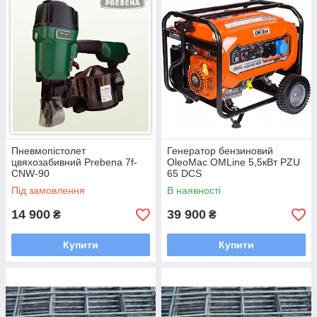
Пневмопістолет
Генератор бензиновий
цвяхозабивний Prebena 7f-
OleoMac OMLine 5,5кВт PZU
CNW-90
65 DCS
Під замовлення
В наявності
14 900
39 900
₴
₴
Купити
Купити