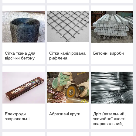
Сітка ткана для
Сітка канілірована
Бетонні вироби
відсічки бетону
рифлена
Електроди
Абразивні круги
Дріт (вязальний,
зварювальні
звичайної якості,
зварювальний,
колючий, ВР-1)