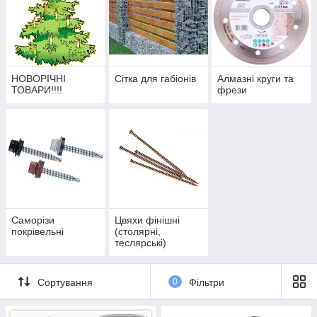
НОВОРІЧНІ
Сітка для габіонів
Алмазні круги та
ТОВАРИ!!!!
фрези
Саморізи
Цвяхи фінішні
покрівельні
(столярні,
теслярські)
Сортування
0
Фільтри