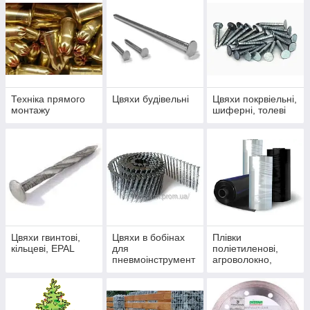
Техніка прямого
Цвяхи будівельні
Цвяхи покрвіельні,
монтажу
шиферні, толеві
Цвяхи гвинтові,
Цвяхи в бобінах
Плівки
кільцеві, EPAL
для
поліетиленові,
пневмоінструмент
агроволокно,
у
геотекстиль, сітка
затіняюча