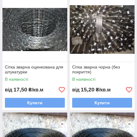
Сітка зварна оцинкована для
Сітка зварна чорна (без
штукатурки
покриття)
В наявності
В наявності
17,50
15,20
від
₴/кв.м
від
₴/кв.м
Купити
Купити