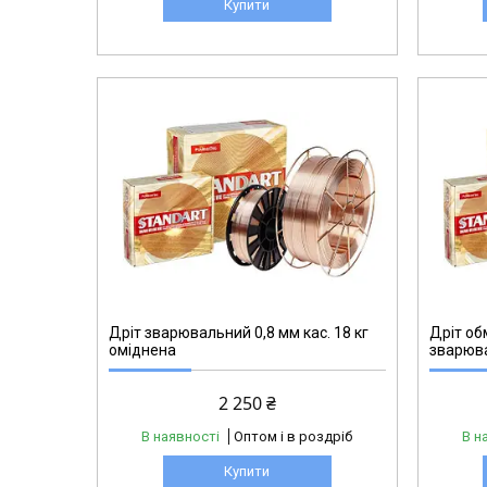
Купити
Дріт зварювальний 0,8 мм кас. 18 кг
Дріт об
оміднена
зварюв
2 250 ₴
В наявності
Оптом і в роздріб
В н
Купити