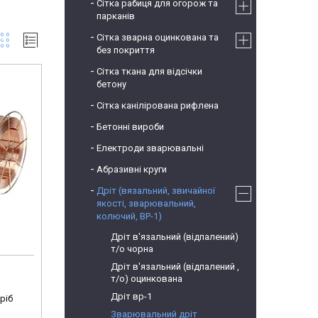
Сітка рабиця для огорож та
парканів
Сітка зварна оцинкована та
без покриття
Сітка ткана для відсічки
бетону
Сітка канілірована рифлена
Бетонні вироби
Електроди зварювальні
Абразивні круги
Дріт (вязальний, звичайної
якості, зварювальний,
колючий, ВР-1)
)
Дріт в'язальний (відпалений)
т/о чорна
Дріт в'язальний (відпалений ,
т/о) оцинкована
Дріт вр-1
ріб
Зварювальний дріт