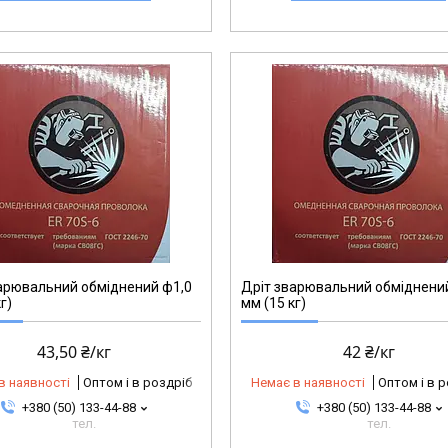
арювальний обміднений ф1,0
Дріт зварювальний обміднени
г)
мм (15 кг)
43,50 ₴/кг
42 ₴/кг
в наявності
Оптом і в роздріб
Немає в наявності
Оптом і в 
+380 (50) 133-44-88
+380 (50) 133-44-88
тел.
тел.