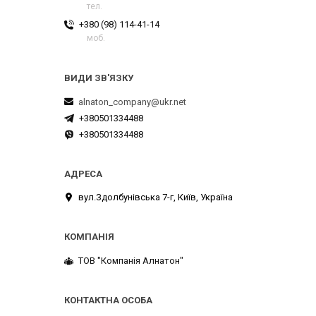
тел.
+380 (98) 114-41-14
моб.
alnaton_company@ukr.net
+380501334488
+380501334488
вул.Здолбунівська 7-г, Київ, Україна
ТОВ "Компанія Алнатон"