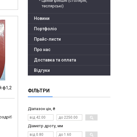
Цвяхи фінішні (столярні,
теслярські)
Новини
Портфоліо
Прайс-листи
Про нас
Доставка та оплата
Відгуки
й ф1,2
ФІЛЬТРИ
Діапазон цін, ₴
роздріб
Діаметр дроту, мм