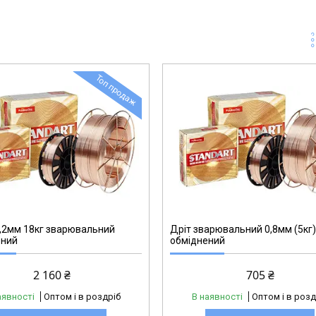
Топ продаж
,2мм 18кг зварювальний
Дріт зварювальний 0,8мм (5кг
ений
обміднений
2 160 ₴
705 ₴
аявності
Оптом і в роздріб
В наявності
Оптом і в розд