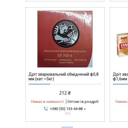
Дріт зварювальний обміднений ф0,8
Дріт зв
мм (кат.~5кг)
ф1,6мм 
212 ₴
Немає в наявності
Оптом і в роздріб
Немає 
+380 (50) 133-44-88
тел.