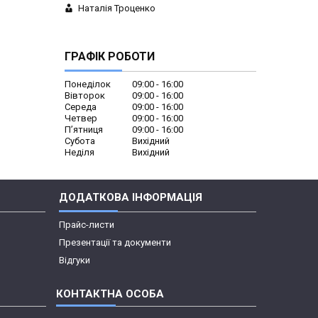
Наталія Троценко
ГРАФІК РОБОТИ
Понеділок
09:00
16:00
Вівторок
09:00
16:00
Середа
09:00
16:00
Четвер
09:00
16:00
Пʼятниця
09:00
16:00
Субота
Вихідний
Неділя
Вихідний
ДОДАТКОВА ІНФОРМАЦІЯ
Прайс-листи
Презентації та документи
Відгуки