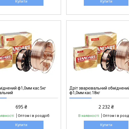
Купити
Купити
міднений ф1,0мм кас.5кг
Дріт зварювальний обміднени
альний
ф1,0мм кас.18кг
695 ₴
2 232 ₴
аявності
Оптом і в роздріб
В наявності
Оптом і в розд
Купити
Купити