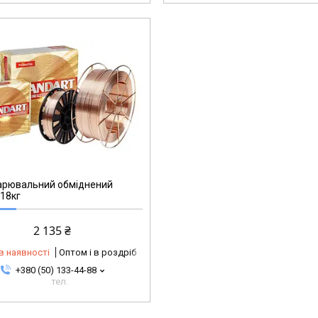
арювальний обміднений
18кг
2 135 ₴
в наявності
Оптом і в роздріб
+380 (50) 133-44-88
тел.