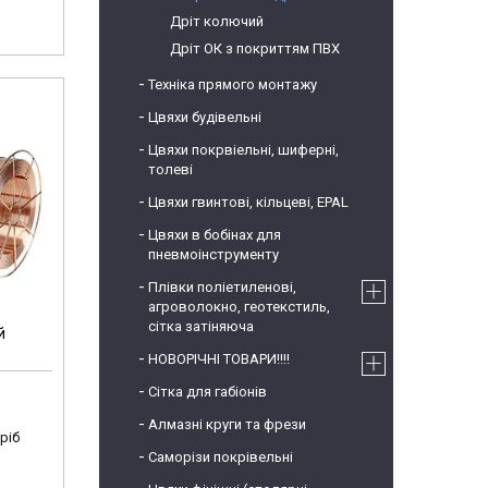
Дріт колючий
Дріт ОК з покриттям ПВХ
Техніка прямого монтажу
Цвяхи будівельні
Цвяхи покрвіельні, шиферні,
толеві
Цвяхи гвинтові, кільцеві, EPAL
Цвяхи в бобінах для
пневмоінструменту
Плівки поліетиленові,
агроволокно, геотекстиль,
сітка затіняюча
й
НОВОРІЧНІ ТОВАРИ!!!!
Сітка для габіонів
Алмазні круги та фрези
ріб
Саморізи покрівельні