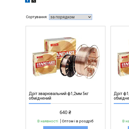
Дріт зварювальний ф1,2мм 5кг
Дріт ф1
обміднений
обмідн
640 ₴
В наявності
Оптом і в роздріб
В н