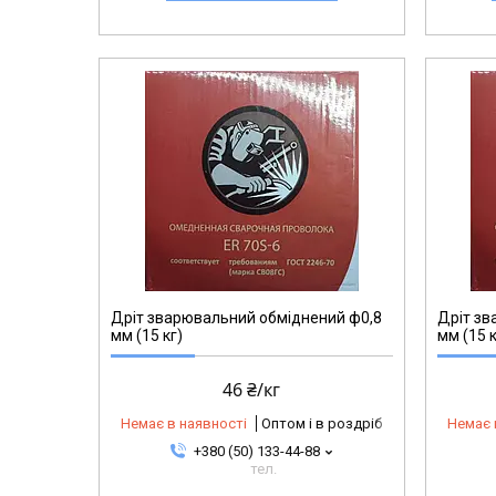
Дріт зварювальний обміднений ф0,8
Дріт зв
мм (15 кг)
мм (15 к
46 ₴/кг
Немає в наявності
Оптом і в роздріб
Немає 
+380 (50) 133-44-88
тел.