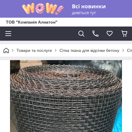
ТОВ "Компанія Алнатон"
Товари та послуги
Сітка ткана для відсічки бетону
Сі