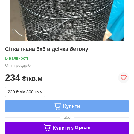
Сітка ткана 5х5 відсічка бетону
В наявності
Опт і роздріб
234
₴/кв.м
220 ₴
від 300 кв.м
Купити
або
Купити з