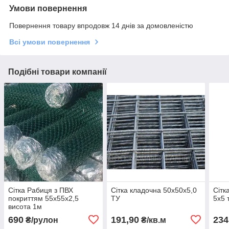
Умови повернення
Повернення товару впродовж 14 днів за домовленістю
Всі умови повернення
Подібні товари компанії
Сітка Рабиця з ПВХ
Сітка кладочна 50х50х5,0
Сітк
покриттям 55х55х2,5
ТУ
5х5 
висота 1м
690
191,90
234
₴/рулон
₴/кв.м