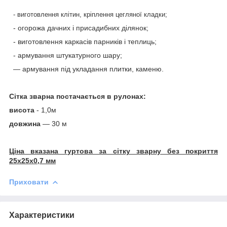
- виготовлення клітин, кріплення цегляної кладки;
- огорожа дачних і присадибних ділянок;
- виготовлення каркасів парників і теплиць;
- армування штукатурного шару;
— армування під укладання плитки, каменю.
Сітка зварна постачається в рулонах:
висота
- 1,0м
довжина
— 30 м
Ціна вказана гуртова за сітку зварну без покриття
25х25х0,7 мм
Приховати
Характеристики