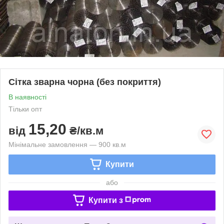
Сітка зварна чорна (без покриття)
В наявності
Тільки опт
15,20
від
₴/кв.м
Мінімальне замовлення — 900 кв.м
Купити
або
Купити з