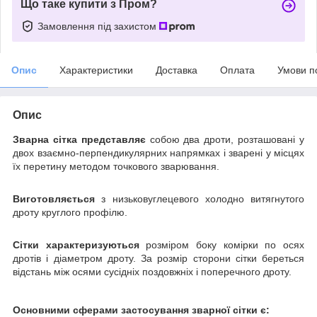
Що таке купити з Пром?
Замовлення під захистом
Опис
Характеристики
Доставка
Оплата
Умови п
Опис
Зварна сітка представляє
собою два дроти, розташовані у
двох взаємно-перпендикулярних напрямках і зварені у місцях
їх перетину методом точкового зварювання.
Виготовляється
з низьковуглецевого холодно витягнутого
дроту круглого профілю.
Сітки характеризуються
розміром боку комірки по осях
дротів і діаметром дроту. За розмір сторони сітки береться
відстань між осями сусідніх поздовжніх і поперечного дроту.
Основними сферами застосування зварної сітки є: