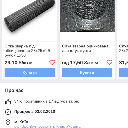
Сітка зварна під
Сітка зварна оцинкована
Сітк
облицювання 25х25х0,9
для штукатурки
25х2
рулон 1х30
29,10
17,50
31,
₴/кв.м
від
₴/кв.м
Купити
Купити
Про нас
94% позитивних з 17 відгуків за рік
Працює з 03.02.2010
м. Київ
вул.Здолбунівська 7-г, Київ, Україна