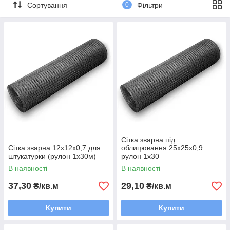
Сортування
0
Фільтри
Розміри рулонів: 1,0х30; 0,8х59м
Сітка зварна під
Сітка зварна 12х12х0,7 для
облицювання 25х25х0,9
штукатурки (рулон 1х30м)
рулон 1х30
В наявності
В наявності
37,30
29,10
₴/кв.м
₴/кв.м
Купити
Купити