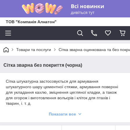
ТОВ "Компанія Алнатон"
Товари та послуги
Сітка зварна оцинкована та без покр
Сітка зварна без покриття (чорна)
Сітка штукатурна застосовується для армування
штукатурного шару цементної стяжки, армування поверхні
для укладання кахлю, зміцнення цегляної кладки, а також
для огорож і виготовлення вольєрів і кліток для птахів і
тварин, і. т. д.
Параметри сітки:
Показати все
Осередок: 12х12, 12х25, 25х25мм
Діаметр дроту: 0,7; 0,8; 0,9; 1,0 мм