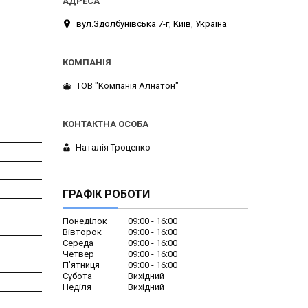
вул.Здолбунівська 7-г, Київ, Україна
ТОВ "Компанія Алнатон"
Наталія Троценко
ГРАФІК РОБОТИ
Понеділок
09:00
16:00
Вівторок
09:00
16:00
Середа
09:00
16:00
Четвер
09:00
16:00
Пʼятниця
09:00
16:00
Субота
Вихідний
Неділя
Вихідний