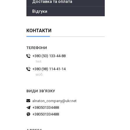
Доставка та оплата
Відгуки
КОНТАКТИ
+380 (50) 133-44-88
тел.
+380 (98) 114-41-14
моб.
alnaton_company@ukr.net
+380501334488
+380501334488