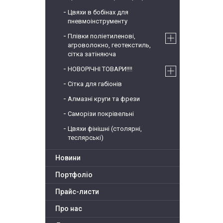
Цвяхи в бобінах для
пневмоінструменту
Плівки поліетиленові,
агроволокно, геотекстиль,
сітка затіняюча
НОВОРІЧНІ ТОВАРИ!!!!
Сітка для габіонів
Алмазні круги та фрези
Саморізи покрівельні
Цвяхи фінішні (столярні,
теслярські)
Новини
Портфоліо
Прайс-листи
Про нас