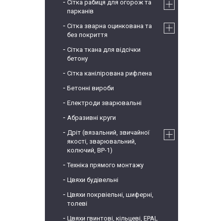
Сітка рабиця для огорож та
парканів
Сітка зварна оцинкована та
без покриття
Сітка ткана для відсічки
бетону
Сітка канілірована рифлена
Бетонні вироби
Електроди зварювальні
Абразивні круги
Дріт (вязальний, звичайної
якості, зварювальний,
колючий, ВР-1)
Техніка прямого монтажу
Цвяхи будівельні
Цвяхи покрвіельні, шиферні,
толеві
Цвяхи гвинтові, кільцеві, EPAL