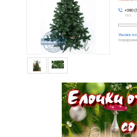
+380 (
тел.
повернен