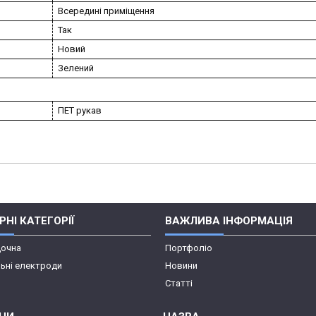
Всередині приміщення
Так
Новий
Зелений
ПЕТ рукав
НІ КАТЕГОРІЇ
ВАЖЛИВА ІНФОРМАЦІЯ
дочна
Портфоліо
ьні електроди
Новини
Статті