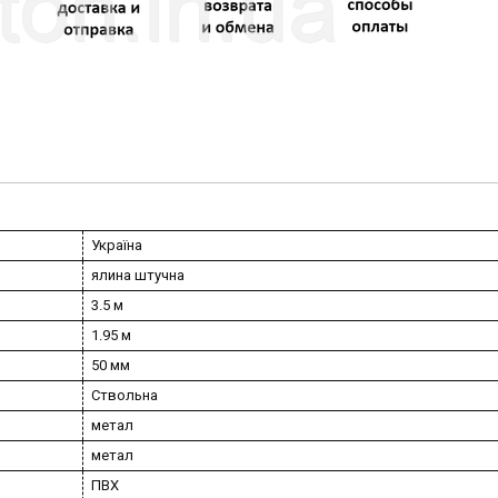
Україна
ялина штучна
3.5 м
1.95 м
50 мм
Ствольна
метал
метал
ПВХ