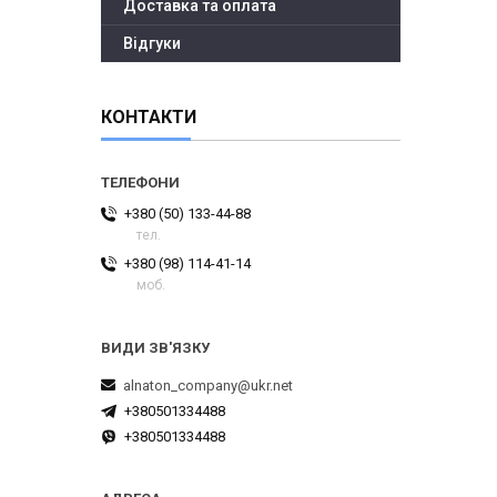
Доставка та оплата
Відгуки
КОНТАКТИ
+380 (50) 133-44-88
тел.
+380 (98) 114-41-14
моб.
alnaton_company@ukr.net
+380501334488
+380501334488