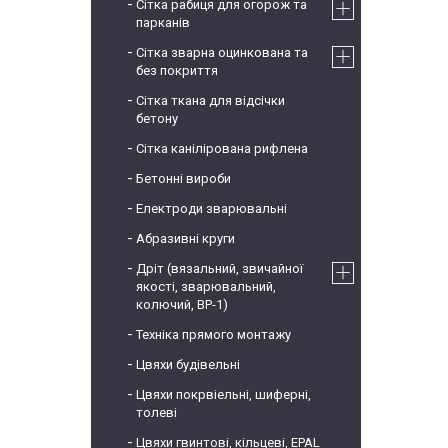
Сітка рабиця для огорож та
парканів
Сітка зварна оцинкована та
без покриття
Сітка ткана для відсічки
бетону
Сітка канілірована рифлена
Бетонні вироби
Електроди зварювальні
Абразивні круги
Дріт (вязальний, звичайної
якості, зварювальний,
колючий, ВР-1)
Техніка прямого монтажу
Цвяхи будівельні
Цвяхи покрвіельні, шиферні,
толеві
Цвяхи гвинтові, кільцеві, EPAL