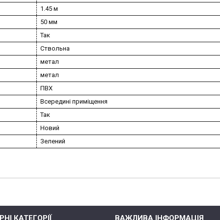
1.45 м
50 мм
Так
Ствольна
метал
метал
ПВХ
Всередині приміщення
Так
Новий
Зелений
НІ КАТЕГОРІЇ
ВАЖЛИВА ІНФОРМАЦІЯ