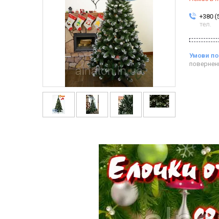
+380 (
тел.
повернен