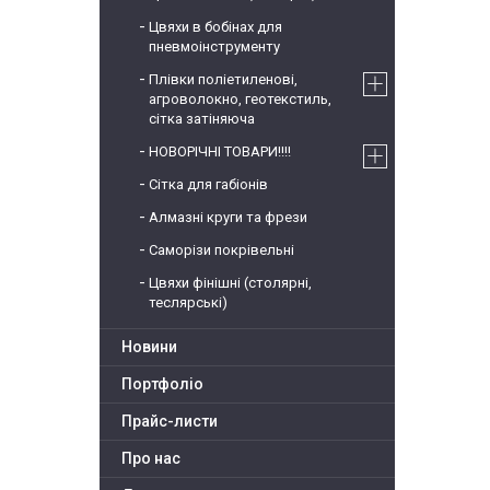
Цвяхи в бобінах для
пневмоінструменту
Плівки поліетиленові,
агроволокно, геотекстиль,
сітка затіняюча
НОВОРІЧНІ ТОВАРИ!!!!
Сітка для габіонів
Алмазні круги та фрези
Саморізи покрівельні
Цвяхи фінішні (столярні,
теслярські)
Новини
Портфоліо
Прайс-листи
Про нас