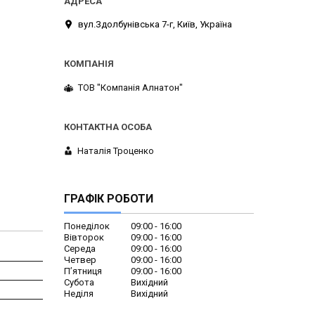
вул.Здолбунівська 7-г, Київ, Україна
ТОВ "Компанія Алнатон"
Наталія Троценко
ГРАФІК РОБОТИ
Понеділок
09:00
16:00
Вівторок
09:00
16:00
Середа
09:00
16:00
Четвер
09:00
16:00
Пʼятниця
09:00
16:00
Субота
Вихідний
Неділя
Вихідний