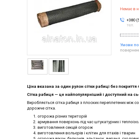
Немає в н
+380 (
тел.
повернен
Ціна вказана за один рулон сітки рабиці без покриття 4
Сітка рабиця — це найпопулярніший і доступний на сь
Виробляється сітка рабиця з плоских переплетених між соб
дорожче сітка.
огорожа різних територій
армування поверхонь під час штукатурних і теплоізо
виготовлення секцій огорож
виготовлення вольєрів і клітин для птахів і тварин
огорожа вікон, балконів, альтанок, веранд, сходов