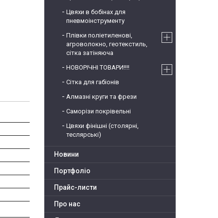
Цвяхи в бобінах для
пневмоінструменту
Плівки поліетиленові,
агроволокно, геотекстиль,
сітка затіняюча
НОВОРІЧНІ ТОВАРИ!!!!
Сітка для габіонів
Алмазні круги та фрези
Саморізи покрівельні
Цвяхи фінішні (столярні,
теслярські)
Новини
Портфоліо
Прайс-листи
Про нас