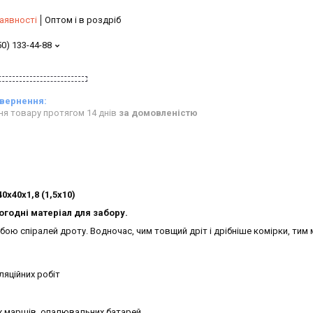
аявності
Оптом і в роздріб
50) 133-44-88
ня товару протягом 14 днів
за домовленістю
0х40х1,8 (1,5х10)
огодні матеріал для забору.
ою спіралей дроту. Водночас, чим товщий дріт і дрібніше комірки, тим м
ляційних робіт
их маршів, опалювальних батарей