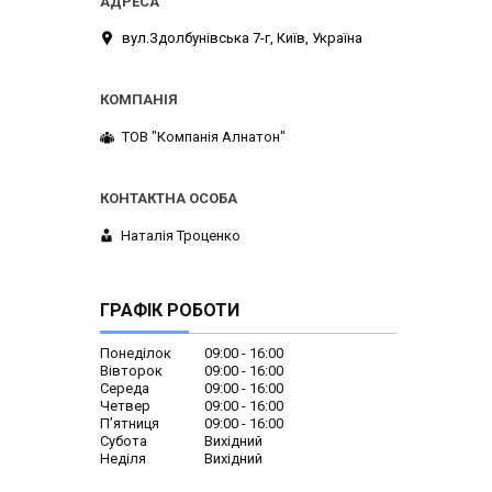
вул.Здолбунівська 7-г, Київ, Україна
ТОВ "Компанія Алнатон"
Наталія Троценко
ГРАФІК РОБОТИ
Понеділок
09:00
16:00
Вівторок
09:00
16:00
Середа
09:00
16:00
Четвер
09:00
16:00
Пʼятниця
09:00
16:00
Субота
Вихідний
Неділя
Вихідний