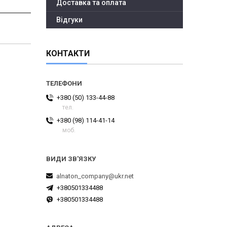
Доставка та оплата
Відгуки
КОНТАКТИ
+380 (50) 133-44-88
тел.
+380 (98) 114-41-14
моб.
alnaton_company@ukr.net
+380501334488
+380501334488