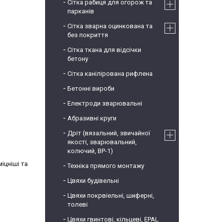
Сітка рабиця для огорож та
парканів
Сітка зварна оцинкована та
без покриття
Сітка ткана для відсічки
бетону
Сітка канілірована рифлена
Бетонні вироби
Електроди зварювальні
Абразивні круги
Дріт (вязальний, звичайної
якості, зварювальний,
колючий, ВР-1)
іцніші та
Техніка прямого монтажу
Цвяхи будівельні
Цвяхи покрвіельні, шиферні,
толеві
Цвяхи гвинтові, кільцеві, EPAL