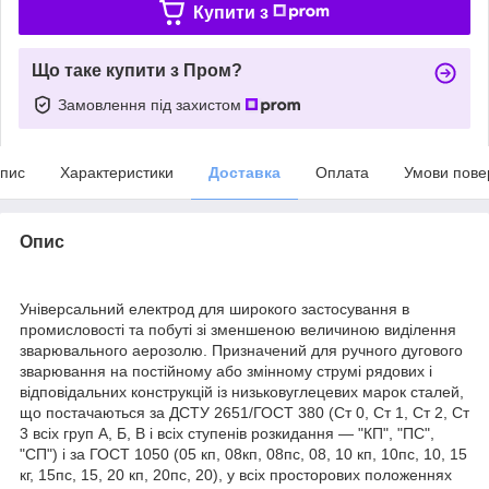
Купити з
Що таке купити з Пром?
Замовлення під захистом
пис
Характеристики
Доставка
Оплата
Умови пове
Опис
Універсальний електрод для широкого застосування в
промисловості та побуті зі зменшеною величиною виділення
зварювального аерозолю. Призначений для ручного дугового
зварювання на постійному або змінному струмі рядових і
відповідальних конструкцій із низьковуглецевих марок сталей,
що постачаються за ДСТУ 2651/ГОСТ 380 (Ст 0, Ст 1, Ст 2, Ст
3 всіх груп А, Б, В і всіх ступенів розкидання — "КП", "ПС",
"СП") і за ГОСТ 1050 (05 кп, 08кп, 08пс, 08, 10 кп, 10пс, 10, 15
кг, 15пс, 15, 20 кп, 20пс, 20), у всіх просторових положеннях