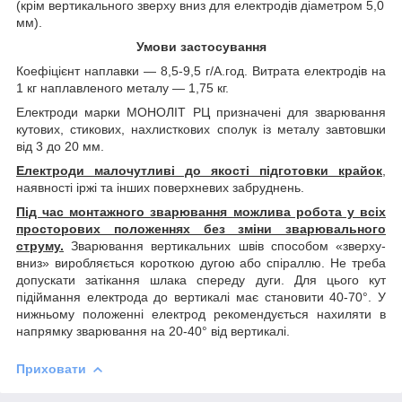
(крім вертикального зверху вниз для електродів діаметром 5,0
мм).
Умови застосування
Коефіцієнт наплавки — 8,5-9,5 г/А.год. Витрата електродів на
1 кг наплавленого металу — 1,75 кг.
Електроди марки МОНОЛІТ РЦ призначені для зварювання
кутових, стикових, нахлисткових сполук із металу завтовшки
від 3 до 20 мм.
Електроди малочутливі до якості підготовки крайок
,
наявності іржі та інших поверхневих забруднень.
Під час монтажного зварювання можлива робота у всіх
просторових положеннях без зміни зварювального
струму.
Зварювання вертикальних швів способом «зверху-
вниз» виробляється короткою дугою або спіраллю. Не треба
допускати затікання шлака спереду дуги. Для цього кут
підіймання електрода до вертикалі має становити 40-70°. У
нижньому положенні електрод рекомендується нахиляти в
напрямку зварювання на 20-40° від вертикалі.
Приховати