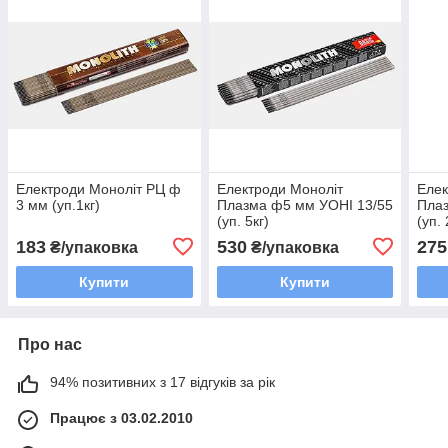
Електроди Моноліт РЦ ф
Електроди Моноліт
Елек
3 мм (уп.1кг)
Плазма ф5 мм УОНІ 13/55
Плаз
(уп. 5кг)
(уп. 
183
530
275
₴/упаковка
₴/упаковка
Купити
Купити
Про нас
94% позитивних з 17 відгуків за рік
Працює з 03.02.2010