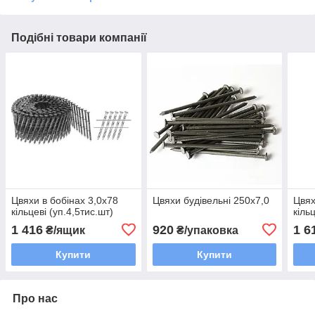
Подібні товари компанії
Цвяхи в бобінах 3,0х78
Цвяхи будівельні 250х7,0
Цвях
кільцеві (уп.4,5тис.шт)
кіль
1 416
920
1 6
₴/ящик
₴/упаковка
Купити
Купити
Про нас