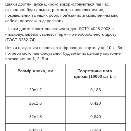
Цвяхи дротяні дуже широко використовуються під час
виконання будівельних, ремонтно-профілактичних,
покрівельних та інших робіт, пов'язаних зі скріпленням між
собою, переважно дерев'яних.
Цвяхи дротяні виготовляються згідно ДСТУ 4028:2008 з
низьковуглецевої сталевої термічно необробленого дроту
(ГОСТ 3282-74).
Цвяхи пакуються в ящики з гофрованого картону по 10 кг. За
потреби можливе фасування будівельних цвяхів у картонне
паковання по 1, 2, 5 кг.
Розмір цвяха, мм
Теоретична вага
цвяхів (10000 шт.), кг
20х1,2
0,183
25х1,6
0,420
32х1,8
0,640
40х2,0
0,949